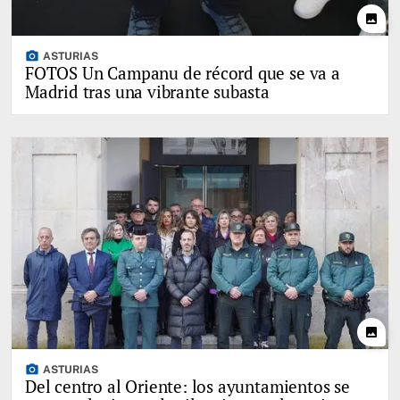
photo
photo_camera
ASTURIAS
FOTOS Un Campanu de récord que se va a
Madrid tras una vibrante subasta
photo
photo_camera
ASTURIAS
Del centro al Oriente: los ayuntamientos se