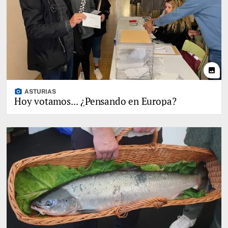
photo
photo_camera
ASTURIAS
Hoy votamos... ¿Pensando en Europa?