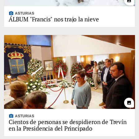
photo
photo_camera
ASTURIAS
ÁLBUM "Francis" nos trajo la nieve
photo
photo_camera
ASTURIAS
Cientos de personas se despidieron de Trevín
en la Presidencia del Principado