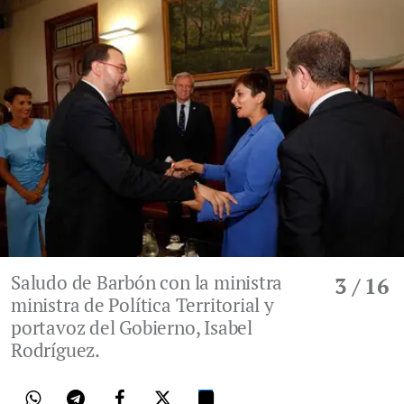
Saludo de Barbón con la ministra
3
/ 16
ministra de Política Territorial y
portavoz del Gobierno, Isabel
Rodríguez.