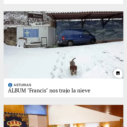
photo
photo_camera
ASTURIAS
ÁLBUM "Francis" nos trajo la nieve