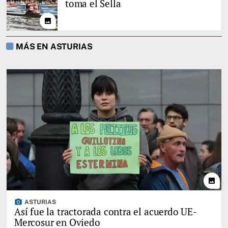
toma el Sella
photo
MÁS EN ASTURIAS
photo
photo_camera
ASTURIAS
Así fue la tractorada contra el acuerdo UE-
Mercosur en Oviedo