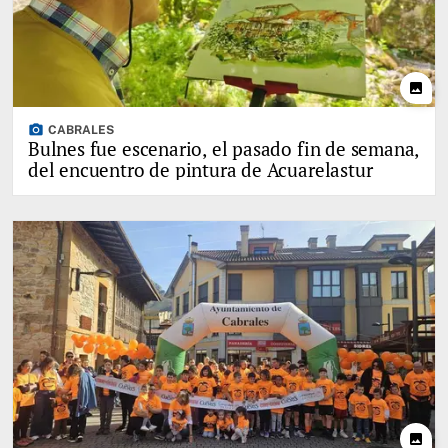
photo
photo_camera
CABRALES
Bulnes fue escenario, el pasado fin de semana,
del encuentro de pintura de Acuarelastur
photo