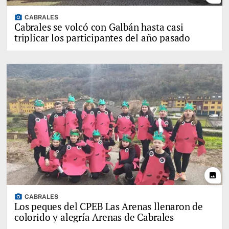
photo_camera
CABRALES
Cabrales se volcó con Galbán hasta casi
triplicar los participantes del año pasado
photo
photo_camera
CABRALES
Los peques del CPEB Las Arenas llenaron de
colorido y alegría Arenas de Cabrales