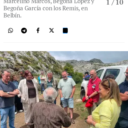
Marcelino Marcos, Begoña López y
1
/ 10
Begoña García con los Remis, en
Belbín.