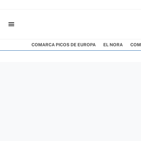
menu
COMARCA PICOS DE EUROPA
EL NORA
COM