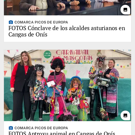
photo
photo_camera
COMARCA PICOS DE EUROPA
FOTOS Cónclave de los alcaldes asturianos en
Cangas de Onís
photo
photo_camera
COMARCA PICOS DE EUROPA
FOTOS Antroxu animal en Cangas de Onís