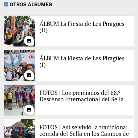
OTROS ÁLBUMES
ÁLBUM La Fiesta de Les Piragües
(II)
photo
ÁLBUM La Fiesta de Les Piragües
(I)
photo
FOTOS | Los premiados del 88.º
Descenso Internacional del Sella
photo
FOTOS | Así se vivió la tradicional
comida del Sella en los Campos de