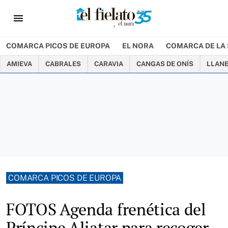
menu
COMARCA PICOS DE EUROPA
EL NORA
COMARCA DE LA 
AMIEVA
CABRALES
CARAVIA
CANGAS DE ONÍS
LLAN
COMARCA PICOS DE EUROPA
FOTOS Agenda frenética del
Príncipe Aliatar para recoger