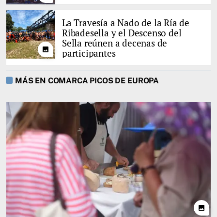
La Travesía a Nado de la Ría de
Ribadesella y el Descenso del
Sella reúnen a decenas de
photo
participantes
MÁS EN COMARCA PICOS DE EUROPA
photo