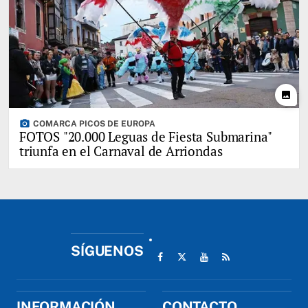
photo
photo_camera
COMARCA PICOS DE EUROPA
FOTOS "20.000 Leguas de Fiesta Submarina"
triunfa en el Carnaval de Arriondas
SÍGUENOS
INFORMACIÓN
CONTACTO