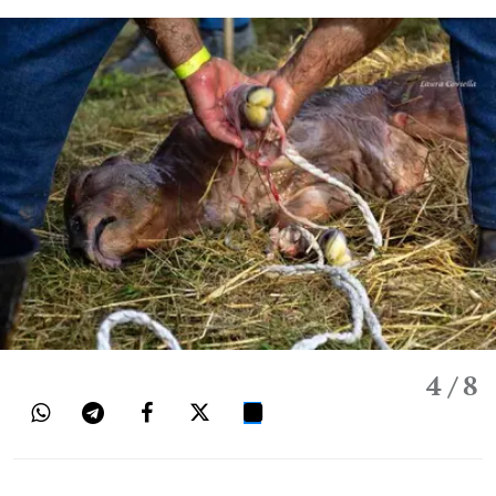
4
/ 8