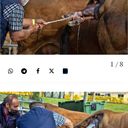
1
/ 8