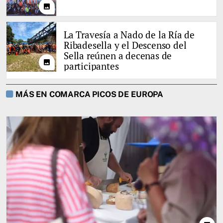
photo
La Travesía a Nado de la Ría de
Ribadesella y el Descenso del
Sella reúnen a decenas de
photo
participantes
MÁS EN COMARCA PICOS DE EUROPA