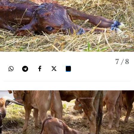
7
/ 8