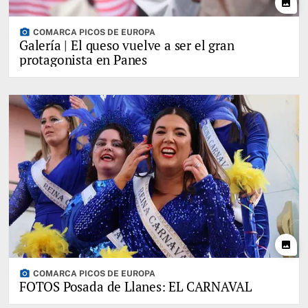
photo
photo_camera
COMARCA PICOS DE EUROPA
Galería | El queso vuelve a ser el gran
protagonista en Panes
photo
photo_camera
COMARCA PICOS DE EUROPA
FOTOS Posada de Llanes: EL CARNAVAL