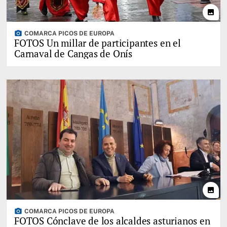
photo
photo_camera
COMARCA PICOS DE EUROPA
FOTOS Un millar de participantes en el
Carnaval de Cangas de Onís
photo
photo_camera
COMARCA PICOS DE EUROPA
FOTOS Cónclave de los alcaldes asturianos en