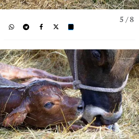
5
/ 8