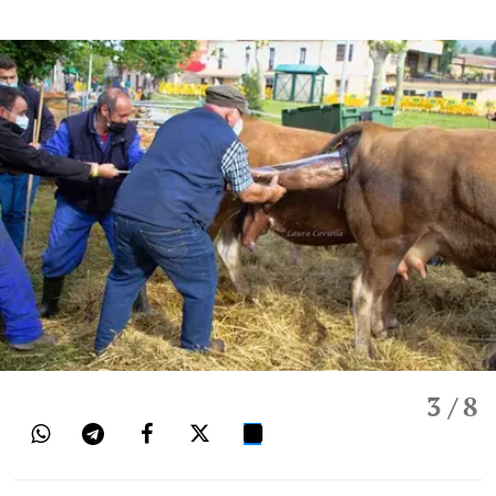
3
/ 8