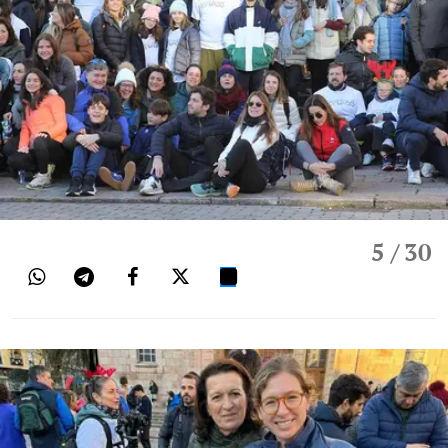
5
/ 30