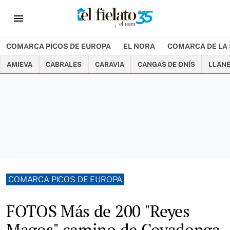
menu
COMARCA PICOS DE EUROPA
EL NORA
COMARCA DE LA 
AMIEVA
CABRALES
CARAVIA
CANGAS DE ONÍS
LLAN
COMARCA PICOS DE EUROPA
FOTOS Más de 200 "Reyes
Magos" camino de Covadonga