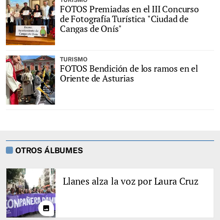
TURISMO
FOTOS Premiadas en el III Concurso
de Fotografía Turística "Ciudad de
Cangas de Onís"
TURISMO
FOTOS Bendición de los ramos en el
Oriente de Asturias
OTROS ÁLBUMES
Llanes alza la voz por Laura Cruz
photo