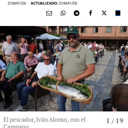
21/MAY/26
ACTUALIZADO:
21/MAY/26
El pescador, Iván Alonso, con el
1
/ 19
Campanu.