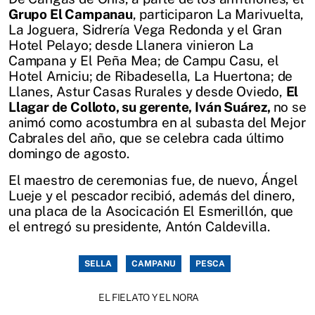
Grupo El Campanau
, participaron La Marivuelta,
La Joguera, Sidrería Vega Redonda y el Gran
Hotel Pelayo; desde Llanera vinieron La
Campana y El Peña Mea; de Campu Casu, el
Hotel Arniciu; de Ribadesella, La Huertona; de
Llanes, Astur Casas Rurales y desde Oviedo,
El
Llagar de Colloto, su gerente, Iván Suárez,
no se
animó como acostumbra en al subasta del Mejor
Cabrales del año, que se celebra cada último
domingo de agosto.
El maestro de ceremonias fue, de nuevo, Ángel
Lueje y el pescador recibió, además del dinero,
una placa de la Asocicación El Esmerillón, que
el entregó su presidente, Antón Caldevilla.
SELLA
CAMPANU
PESCA
EL FIELATO Y EL NORA