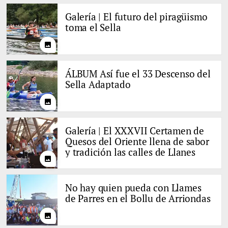
Galería | El futuro del piragüismo
toma el Sella
photo
ÁLBUM Así fue el 33 Descenso del
Sella Adaptado
photo
Galería | El XXXVII Certamen de
Quesos del Oriente llena de sabor
y tradición las calles de Llanes
photo
No hay quien pueda con Llames
de Parres en el Bollu de Arriondas
photo