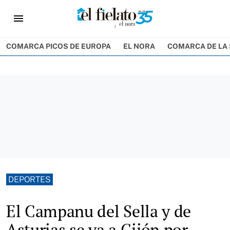
menu
COMARCA PICOS DE EUROPA
EL NORA
COMARCA DE LA 
DEPORTES
El Campanu del Sella y de
Asturias se va a Gijón por