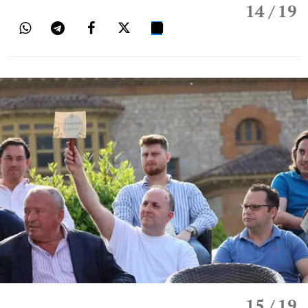
14
/ 19
15
/ 19