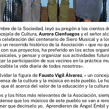
mbre de la Sociedad, leyó su pregón a los cientos d
ncejala de Cultura,
Aurora Cienfuegos
y el señor al
a celebración del centenario de Siero Musical y a l
 un recorrido histórico de la Asociación « que no q
 con sus proyectos, ha preferido en los actos organ
sicales, y pensar y organizar sus actividades futur
car la participación de sus vecinos en la práctica m
osible la vida diaria de todos nosotros».
lvidar la figura de
Fausto Vigíl Álvarez
, « un conce
efensa de la cultura y la música en este pueblo. Le
ue él acerca del valor de la educación y la cultura
 y los hitos más relevantes de la Asociación, siempr
 piense que los músicos de este pueblo se van a rend
ner que decírselo yo. Aprendieron de Ángel Émbil y