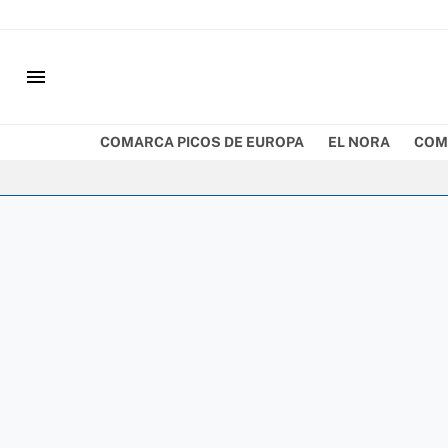
menu
COMARCA PICOS DE EUROPA
EL NORA
COM