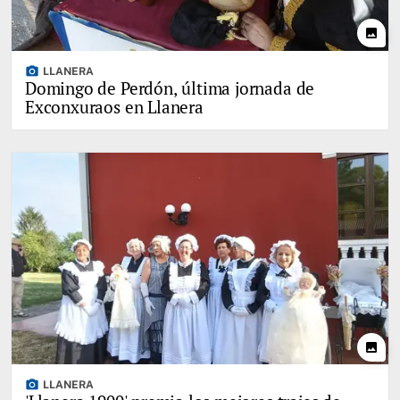
photo
photo_camera
LLANERA
Domingo de Perdón, última jornada de
Exconxuraos en Llanera
photo
photo_camera
LLANERA