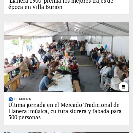
'Llanera 1900' premia los mejores trajes de
época en Villa Burión
photo
photo_camera
LLANERA
Última jornada en el Mercado Tradicional de
Llanera: música, cultura sidrera y fabada para
500 personas