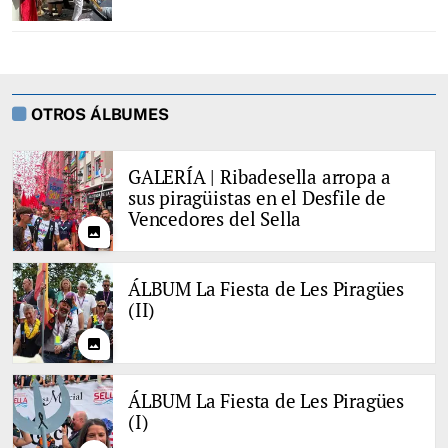
OTROS ÁLBUMES
GALERÍA | Ribadesella arropa a
sus piragüistas en el Desfile de
Vencedores del Sella
photo
ÁLBUM La Fiesta de Les Piragües
(II)
photo
ÁLBUM La Fiesta de Les Piragües
(I)