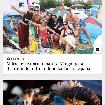
photo
photo_camera
LLANERA
Miles de jóvenes toman La Morgal para
disfrutar del último Boombastic en España