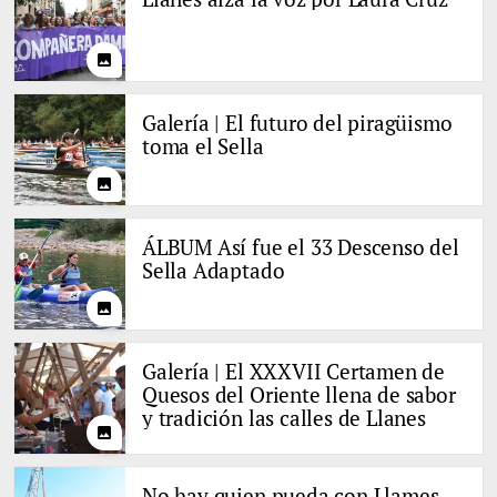
photo
Galería | El futuro del piragüismo
toma el Sella
photo
ÁLBUM Así fue el 33 Descenso del
Sella Adaptado
photo
Galería | El XXXVII Certamen de
Quesos del Oriente llena de sabor
y tradición las calles de Llanes
photo
No hay quien pueda con Llames