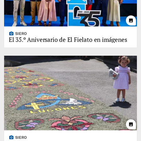
photo
photo_camera
SIERO
El 35.º Aniversario de El Fielato en imágenes
photo
photo_camera
SIERO