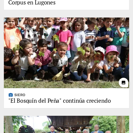
Corpus en Lugones
photo
photo_camera
SIERO
"El Bosquín del Peña" continúa creciendo