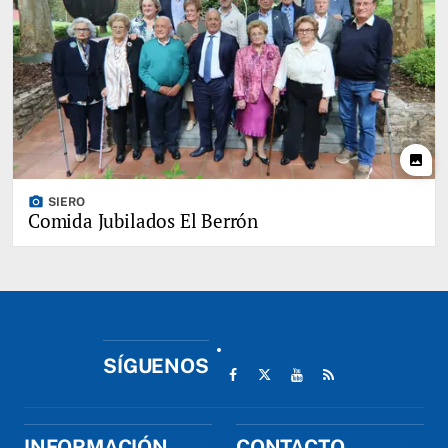
photo
photo_camera
SIERO
Comida Jubilados El Berrón
SÍGUENOS
INFORMACIÓN
CONTACTO