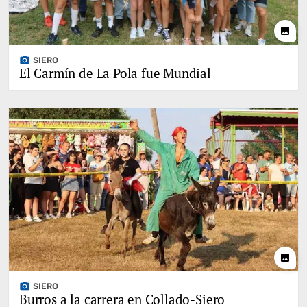
photo
photo_camera
SIERO
El Carmín de La Pola fue Mundial
photo
photo_camera
SIERO
Burros a la carrera en Collado-Siero