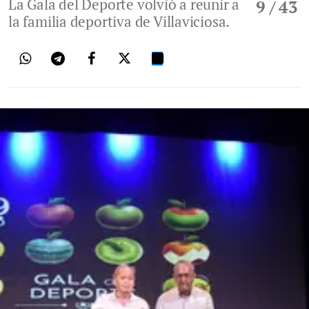
La Gala del Deporte volvió a reunir a
9
/ 43
la familia deportiva de Villaviciosa.