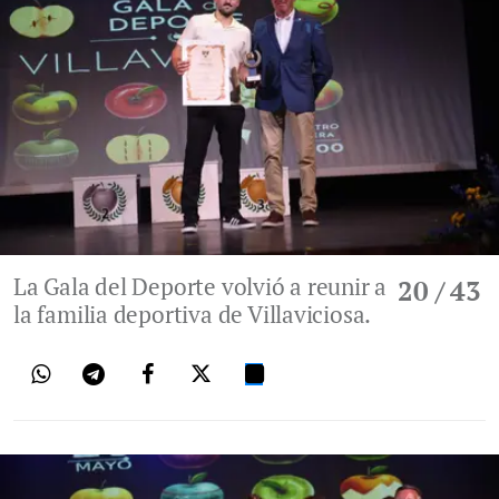
La Gala del Deporte volvió a reunir a
20
/ 43
la familia deportiva de Villaviciosa.