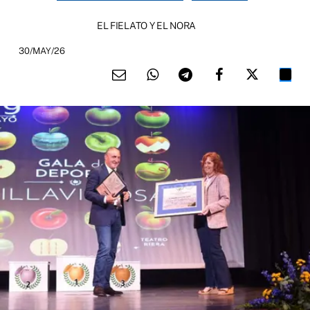
EL FIELATO Y EL NORA
30/MAY/26