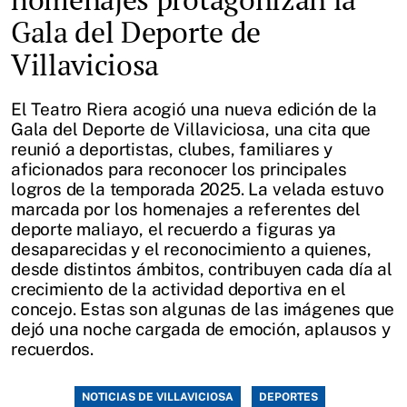
Gala del Deporte de
Villaviciosa
El Teatro Riera acogió una nueva edición de la
Gala del Deporte de Villaviciosa, una cita que
reunió a deportistas, clubes, familiares y
aficionados para reconocer los principales
logros de la temporada 2025. La velada estuvo
marcada por los homenajes a referentes del
deporte maliayo, el recuerdo a figuras ya
desaparecidas y el reconocimiento a quienes,
desde distintos ámbitos, contribuyen cada día al
crecimiento de la actividad deportiva en el
concejo. Estas son algunas de las imágenes que
dejó una noche cargada de emoción, aplausos y
recuerdos.
NOTICIAS DE VILLAVICIOSA
DEPORTES