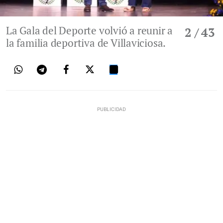
La Gala del Deporte volvió a reunir a
2
/ 43
la familia deportiva de Villaviciosa.