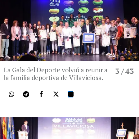
La Gala del Deporte volvió a reunir a
3
/ 43
la familia deportiva de Villaviciosa.