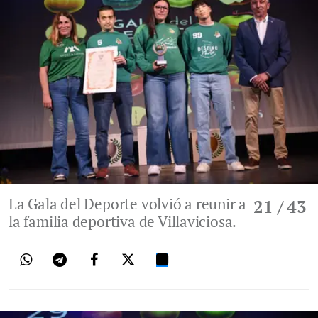
La Gala del Deporte volvió a reunir a
21
/ 43
la familia deportiva de Villaviciosa.