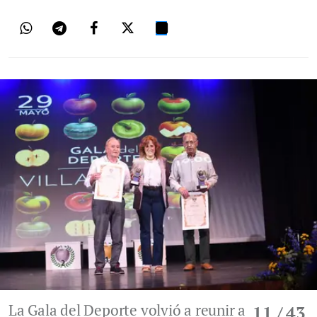
La Gala del Deporte volvió a reunir a
11
/ 43