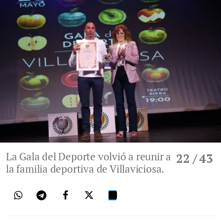
La Gala del Deporte volvió a reunir a
22
/ 43
la familia deportiva de Villaviciosa.