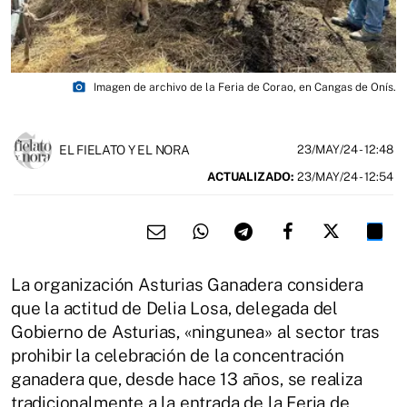
photo_camera
Imagen de archivo de la Feria de Corao, en Cangas de Onís.
EL FIELATO Y EL NORA
23/MAY/24
- 12:48
ACTUALIZADO:
23/MAY/24 - 12:54
La organización Asturias Ganadera considera
que la actitud de Delia Losa, delegada del
Gobierno de Asturias, «ningunea» al sector tras
prohibir la celebración de la concentración
ganadera que, desde hace 13 años, se realiza
tradicionalmente a la entrada de la Feria de