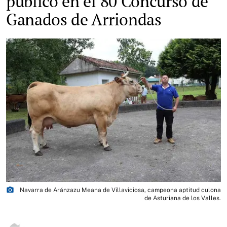
público en el 80 Concurso de
Ganados de Arriondas
photo_camera
Navarra de Aránzazu Meana de Villaviciosa, campeona aptitud culona
de Asturiana de los Valles.