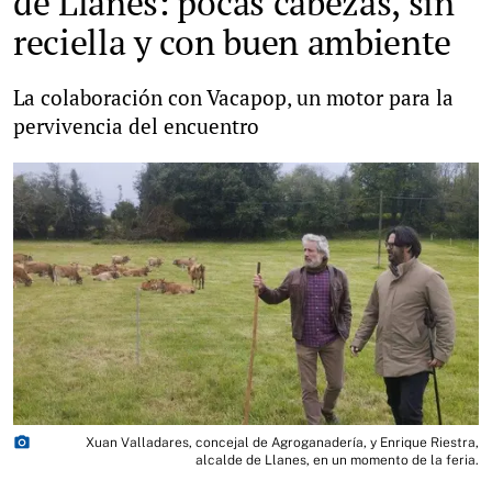
de Llanes: pocas cabezas, sin
reciella y con buen ambiente
La colaboración con Vacapop, un motor para la
pervivencia del encuentro
photo_camera
Xuan Valladares, concejal de Agroganadería, y Enrique Riestra,
alcalde de Llanes, en un momento de la feria.