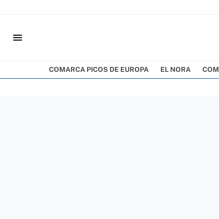
menu
COMARCA PICOS DE EUROPA
EL NORA
COM