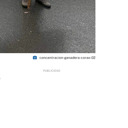
photo_camera
concentracion-ganadera-corao-02
8