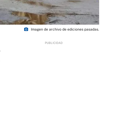
photo_camera
Imagen de archivo de ediciones pasadas.
5