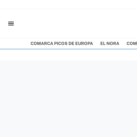
menu
COMARCA PICOS DE EUROPA
EL NORA
COM