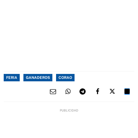
FERIA
GANADEROS
CORAO