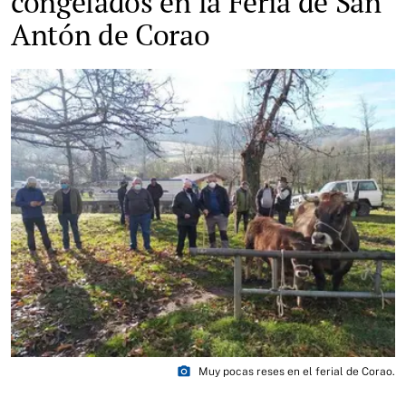
congelados en la Feria de San
Antón de Corao
photo_camera
Muy pocas reses en el ferial de Corao.