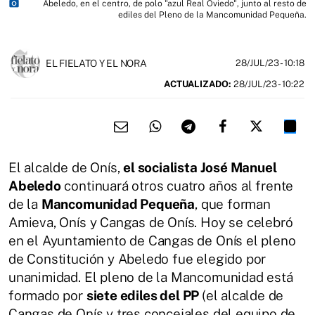
photo_camera
Abeledo, en el centro, de polo "azul Real Oviedo", junto al resto de
ediles del Pleno de la Mancomunidad Pequeña.
EL FIELATO Y EL NORA
28/JUL/23
- 10:18
ACTUALIZADO:
28/JUL/23 - 10:22
El alcalde de Onís,
el socialista José Manuel
Abeledo
continuará otros cuatro años al frente
de la
Mancomunidad Pequeña
, que forman
Amieva, Onís y Cangas de Onís. Hoy se celebró
en el Ayuntamiento de Cangas de Onís el pleno
de Constitución y Abeledo fue elegido por
unanimidad. El pleno de la Mancomunidad está
formado por
siete ediles del PP
(el alcalde de
Cangas de Onís y tres concejales del equipo de