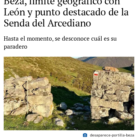
Beza, límite geográfico con
León y punto destacado de la
Senda del Arcediano
Hasta el momento, se desconoce cuál es su
paradero
photo_camera
desaparece-portilla-beza