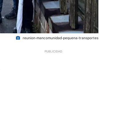
photo_camera
reunion-mancomunidad-pequena-transportes
1