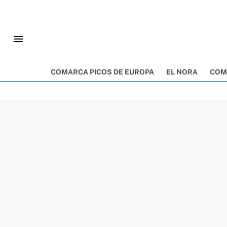
menu
COMARCA PICOS DE EUROPA
EL NORA
COM