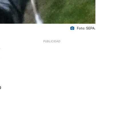
photo_camera
Foto: SEPA.
0
o