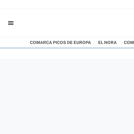
menu
COMARCA PICOS DE EUROPA
EL NORA
COM