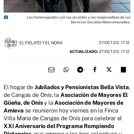
photo_camera
Los homenajeados con los alcaldes y las responsables de los
Servicios Sociales Mancomunados.
EL FIELATO Y EL NORA
27/OCT/23
- 17:12
ACTUALIZADO:
27/OCT/23 - 17:12
El hogar de
Jubilados y Pensionistas Bella Vista
,
de Cangas de Onís; la
Asociación de Mayores El
Güeña, de Onís
y la
Asociación de Mayores de
Amieva
se reunieron hoy viernes en la Finca
Villa María de Cangas de Onís para celebrar el
XXI Aniversario del Programa Rompiendo
Distancias
, que ampara a los tres colectivos y