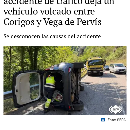
accidente de tráfico deja un
vehículo volcado entre
Corigos y Vega de Pervís
Se desconocen las causas del accidente
photo_camera
Foto: SEPA.