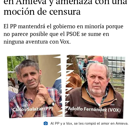
en Amieva y amenaza con una
moción de censura
El PP mantendrá el gobierno en minoría porque
no parece posible que el PSOE se sume en
ninguna aventura con Vox.
photo_camera
Al PP y a Vox, se les rompió el amor en Amieva.