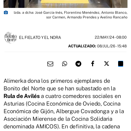
photo_camera
Izda. a dcha: José García-Inés, Florentino Menéndez, Antonio Blanco,
sor Carmen, Armando Prendes y Avelino Rancaño
EL FIELATO Y EL NORA
22/MAY/24
- 08:00
ACTUALIZADO:
08/JUL/26 - 15:48
Alimerka dona los primeros ejemplares de
Bonito del Norte que se han subastado en la
Rula de Avilés
a cuatro comedores sociales en
Asturias (Cocina Económica de Oviedo, Cocina
Económica de Gijón, Albergue Covadonga y a la
Asociación Mierense de la Cocina Solidaria
denominada AMICOS). En definitiva, la cadena