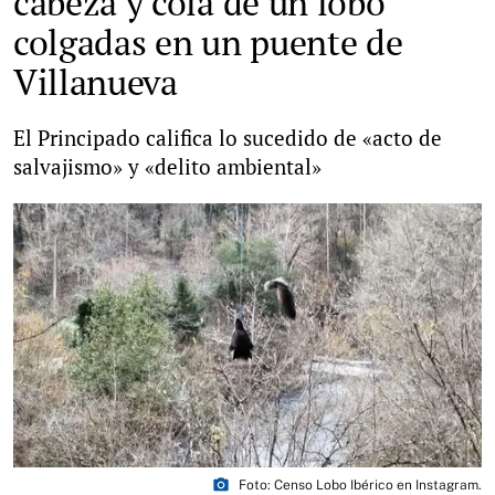
cabeza y cola de un lobo
colgadas en un puente de
Villanueva
El Principado califica lo sucedido de «acto de
salvajismo» y «delito ambiental»
photo_camera
Foto: Censo Lobo Ibérico en Instagram.