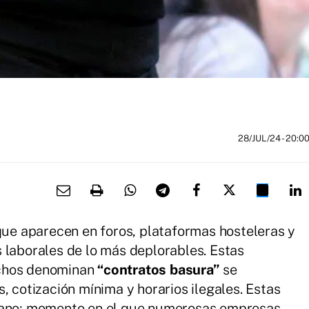
28/JUL/24
- 20:0
 que aparecen en foros, plataformas hosteleras y
 laborales de lo más deplorables. Estas
chos denominan
“contratos basura”
se
, cotización mínima y horarios ilegales. Estas
erano; momento en el que numerosas empresas