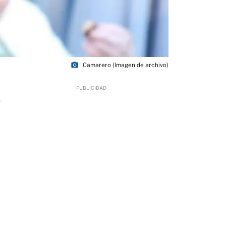
photo_camera
Camarero (Imagen de archivo)
0