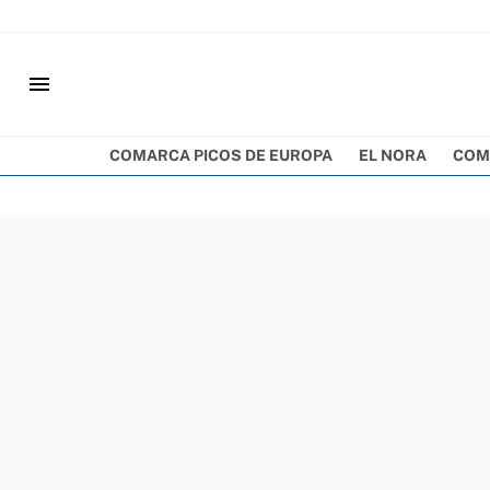
menu
COMARCA PICOS DE EUROPA
EL NORA
COM