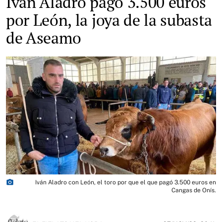
Iván Aladro pagó 3.500 euros
por León, la joya de la subasta
de Aseamo
photo_camera
Iván Aladro con León, el toro por que el que pagó 3.500 euros en
Cangas de Onís.