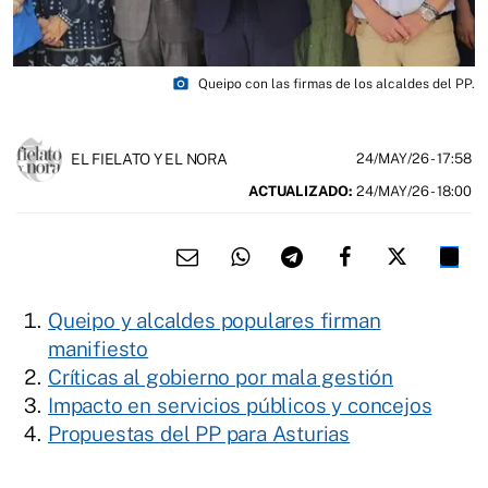
photo_camera
Queipo con las firmas de los alcaldes del PP.
EL FIELATO Y EL NORA
24/MAY/26
- 17:58
ACTUALIZADO:
24/MAY/26 - 18:00
Queipo y alcaldes populares firman
manifiesto
Críticas al gobierno por mala gestión
Impacto en servicios públicos y concejos
Propuestas del PP para Asturias