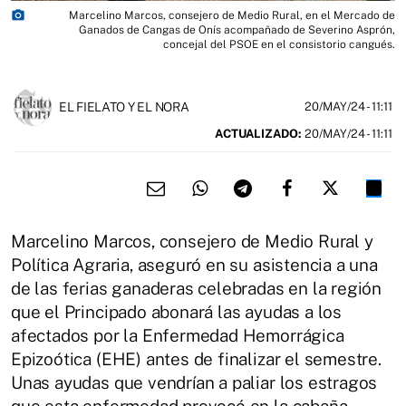
photo_camera
Marcelino Marcos, consejero de Medio Rural, en el Mercado de
Ganados de Cangas de Onís acompañado de Severino Asprón,
concejal del PSOE en el consistorio cangués.
EL FIELATO Y EL NORA
20/MAY/24
- 11:11
ACTUALIZADO:
20/MAY/24 - 11:11
Marcelino Marcos, consejero de Medio Rural y
Política Agraria, aseguró en su asistencia a una
de las ferias ganaderas celebradas en la región
que el Principado abonará las ayudas a los
afectados por la Enfermedad Hemorrágica
Epizoótica (EHE) antes de finalizar el semestre.
Unas ayudas que vendrían a paliar los estragos
que esta enfermedad provocó en la cabaña