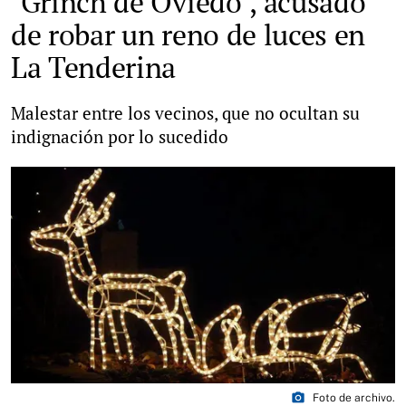
"Grinch de Oviedo", acusado
de robar un reno de luces en
La Tenderina
Malestar entre los vecinos, que no ocultan su
indignación por lo sucedido
photo_camera
Foto de archivo.