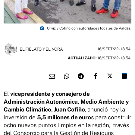
photo_camera
Orviz y Cofiño con autoridades locales de Valdés.
EL FIELATO Y EL NORA
16/SEPT/22
- 13:54
ACTUALIZADO:
16/SEPT/22 - 13:54
El
vicepresidente y consejero de
Administración Autonómica, Medio Ambiente y
Cambio Climático, Juan Cofiño
, anunció hoy la
inversión de
5,5 millones de euro
s para construir
ocho nuevos puntos limpios en la región, través
del Consorcio para la Gestión de Residuos