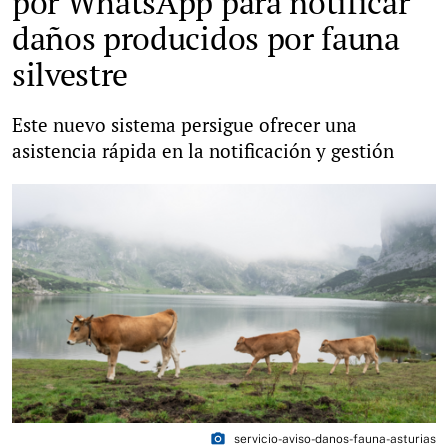
por WhatsApp para notificar
daños producidos por fauna
silvestre
Este nuevo sistema persigue ofrecer una
asistencia rápida en la notificación y gestión
photo_camera
servicio-aviso-danos-fauna-asturias