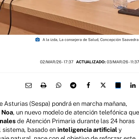
photo_camera
A la izda, La consejera de Salud, Concepción Saavedra
02/MAR/26
- 17:37
ACTUALIZADO:
03/MAR/26 - 11:3
 de Asturias (Sespa) pondrá en marcha mañana,
l
Noa
, un nuevo modelo de atención telefónica qu
onales
de Atención Primaria durante las 24 horas
 El sistema, basado en
inteligencia artificial
y
je natural, nace con el objetivo de reforzar este