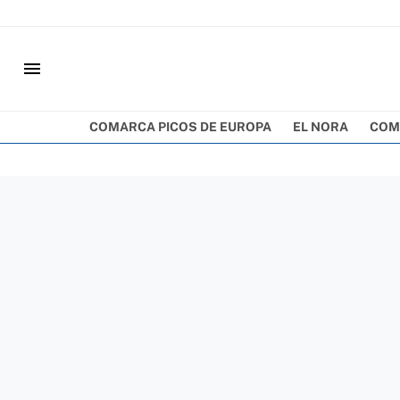
menu
COMARCA PICOS DE EUROPA
EL NORA
COM