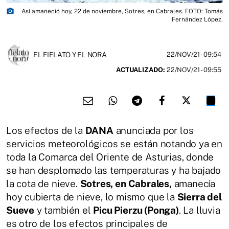
photo_camera
Así amaneció hoy, 22 de noviembre, Sotres, en Cabrales. FOTO: Tomás
Fernández López.
EL FIELATO Y EL NORA
22/NOV/21
- 09:54
ACTUALIZADO:
22/NOV/21 - 09:55
Los efectos de la
DANA
anunciada por los
servicios meteorológicos se están notando ya en
toda la Comarca del Oriente de Asturias, donde
se han desplomado las temperaturas y ha bajado
la cota de nieve.
Sotres, en Cabrales,
amanecía
hoy cubierta de nieve, lo mismo que la
Sierra del
Sueve
y también el
Picu Pierzu (Ponga)
. La lluvia
es otro de los efectos principales de