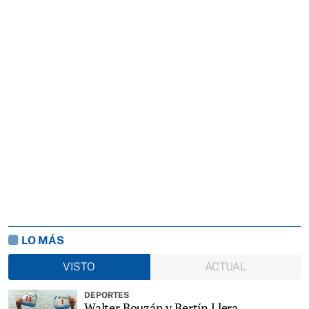
LO MÁS
VISTO
ACTUAL
DEPORTES
Walter Bouzán y Bertín Llera