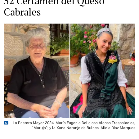
52 Certamen del Queso
Cabrales
photo_camera
La Pastora Mayor 2024, María Eugenia Deliciosa Alonso Trespalacios,
“Maruja”; y la Xana Naranjo de Bulnes, Alicia Díaz Marques