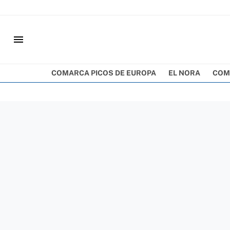
menu
COMARCA PICOS DE EUROPA
EL NORA
COM