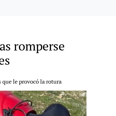
ras romperse
es
 que le provocó la rotura