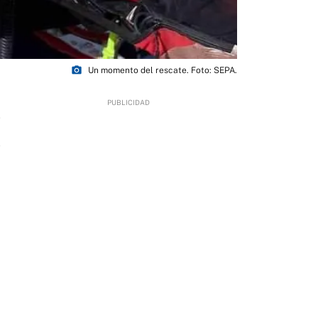
photo_camera
Un momento del rescate. Foto: SEPA.
7