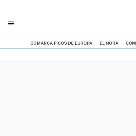
menu
COMARCA PICOS DE EUROPA
EL NORA
COM