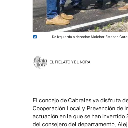
photo_camera
De izquierda a derecha: Melchor Esteban Garcí
EL FIELATO Y EL NORA
El concejo de Cabrales ya disfruta de
Cooperación Local y Prevención de I
actuación en la que se han invertido 
del consejero del departamento, Alej