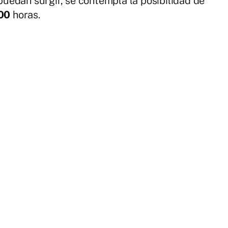
uedan surgir, se contempla la posibilidad de
:00
horas.