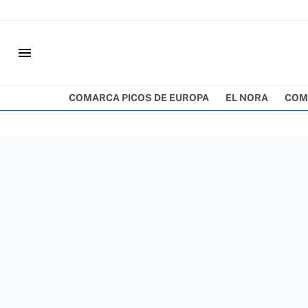
menu
COMARCA PICOS DE EUROPA
EL NORA
COM