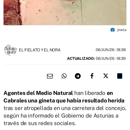
photo_camera
jineta
EL FIELATO Y EL NORA
06/JUN/26
- 18:38
ACTUALIZADO:
06/JUN/26 - 18:39
Agentes del Medio Natural
han liberado
en
Cabrales una gineta que había resultado herida
tras ser atropellada en una carretera del concejo,
según ha informado el Gobierno de Asturias a
través de sus redes sociales.