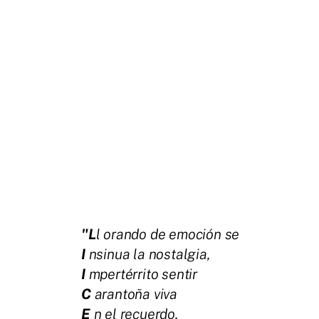
"L
l orando de emoción se
I
nsinua la nostalgia,
I
mpertérrito sentir
C
arantoña viva
E
n el recuerdo,