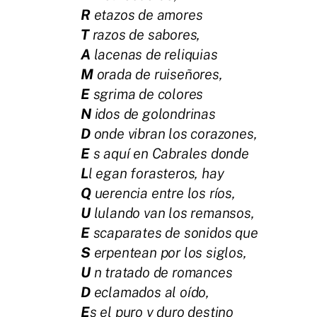
R
etazos de amores
T
razos de sabores,
A
lacenas de reliquias
M
orada de ruiseñores,
E
sgrima de colores
N
idos de golondrinas
D
onde vibran los corazones,
E
s aquí en Cabrales donde
L
l egan forasteros, hay
Q
uerencia entre los ríos,
U
lulando van los remansos,
E
scaparates de sonidos que
S
erpentean por los siglos,
U
n tratado de romances
D
eclamados al oído,
E
s el puro y duro destino