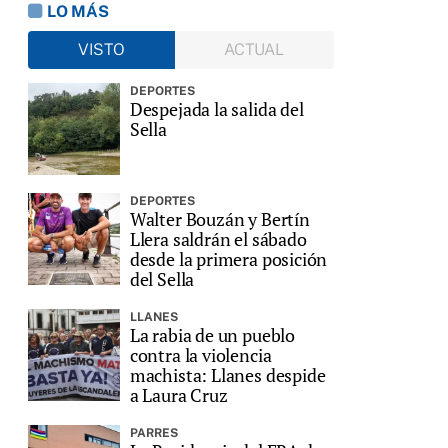
LO MÁS
VISTO
ACTUAL
DEPORTES
Despejada la salida del
Sella
DEPORTES
Walter Bouzán y Bertín
Llera saldrán el sábado
desde la primera posición
del Sella
LLANES
La rabia de un pueblo
contra la violencia
machista: Llanes despide
a Laura Cruz
PARRES