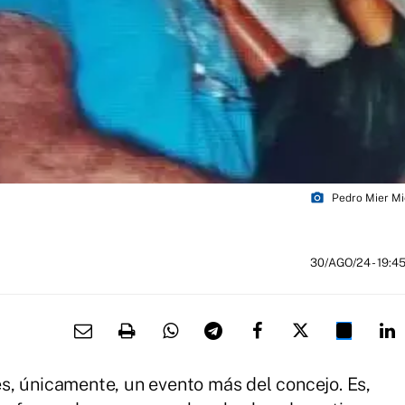
photo_camera
Pedro Mier Mi
30/AGO/24
- 19:4
s, únicamente, un evento más del concejo. Es,