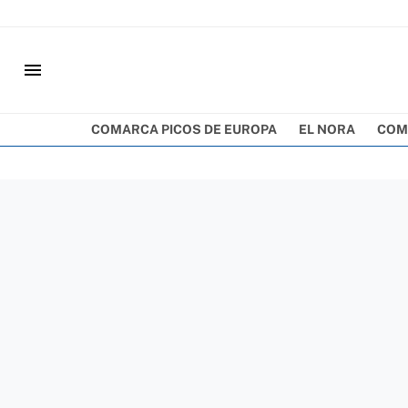
menu
COMARCA PICOS DE EUROPA
EL NORA
COM