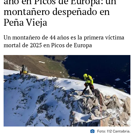
año en Picos de Europa: un
montañero despeñado en
Peña Vieja
Un montañero de 44 años es la primera víctima
mortal de 2025 en Picos de Europa
photo_camera
Foto: 112 Cantabria.