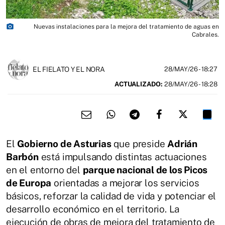
photo_camera
Nuevas instalaciones para la mejora del tratamiento de aguas en
Cabrales.
EL FIELATO Y EL NORA
28/MAY/26
- 18:27
ACTUALIZADO:
28/MAY/26 - 18:28
El
Gobierno de Asturias
que preside
Adrián
Barbón
está impulsando distintas actuaciones
en el entorno del
parque nacional de los Picos
de Europa
orientadas a mejorar los servicios
básicos, reforzar la calidad de vida y potenciar el
desarrollo económico en el territorio. La
ejecución de obras de mejora del tratamiento de