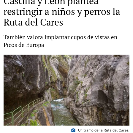
Castilla y León plantea
restringir a niños y perros la
Ruta del Cares
También valora implantar cupos de vistas en
Picos de Europa
photo_camera
Un tramo de la Ruta del Cares.