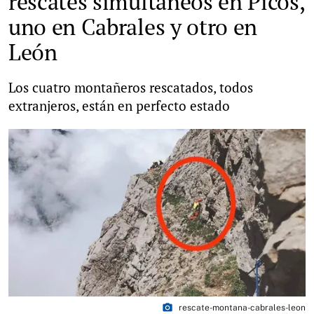
rescates simultáneos en Picos,
uno en Cabrales y otro en
León
Los cuatro montañeros rescatados, todos
extranjeros, están en perfecto estado
photo_camera
rescate-montana-cabrales-leon