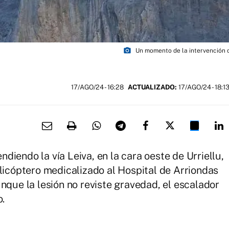
photo_camera
Un momento de la intervención 
17/AGO/24
- 16:28
ACTUALIZADO:
17/AGO/24 - 18:1
iendo la vía Leiva, en la cara oeste de Urriellu,
elicóptero medicalizado al Hospital de Arriondas
nque la lesión no reviste gravedad, el escalador
o.