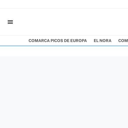
menu
COMARCA PICOS DE EUROPA
EL NORA
COM