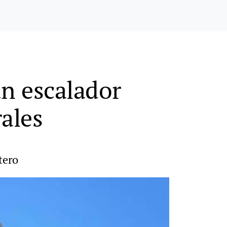
un escalador
rales
tero