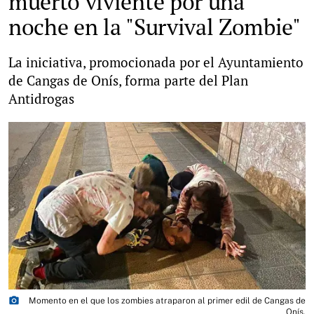
muerto viviente por una
noche en la "Survival Zombie"
La iniciativa, promocionada por el Ayuntamiento
de Cangas de Onís, forma parte del Plan
Antidrogas
photo_camera
Momento en el que los zombies atraparon al primer edil de Cangas de
Onís.